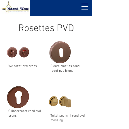
Rosettes PVD
Wc rozet pvd brons
Sleutelplaatjes rond
rozet pvd brons
Cilinderrozet rond pvd
brons
Toilet set mini rond pvd
messing