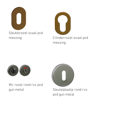
Sleutelrozet ovaal pvd
messing
Cilinderrozet ovaal pvd
messing
Wc rozet rond rvs pvd
gun metal
Sleutelplaatje rond rvs
pvd gun metal
Back
Noord West Nederland