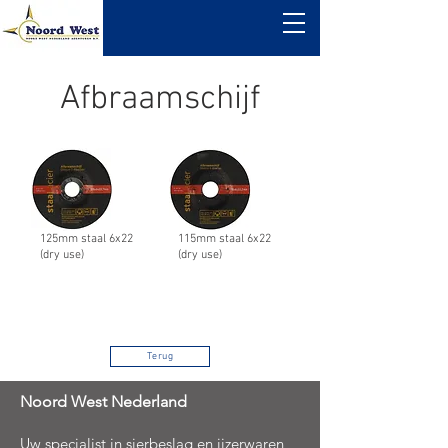
Afbraamschijf
125mm staal 6x22
115mm staal 6x22
(dry use)
(dry use)
Terug
Noord West Nederland
Uw specialist in sierbeslag en ijzerwaren