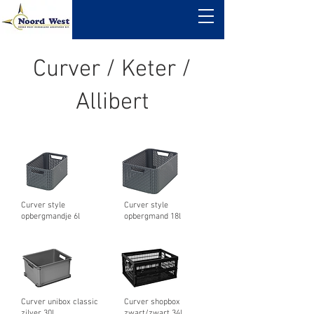
Curver / Keter /
Allibert
Curver style
Curver style
opbergmandje 6l
opbergmand 18l
Curver unibox classic
Curver shopbox
zilver 30l
zwart/zwart 34l