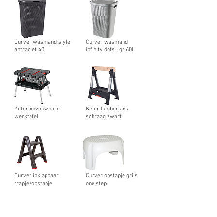
Curver wasmand style
Curver wasmand
antraciet 40l
infinity dots l gr 60l
Keter opvouwbare
Keter lumberjack
werktafel
schraag zwart
Curver inklapbaar
Curver opstapje grijs
trapje/opstapje
one step