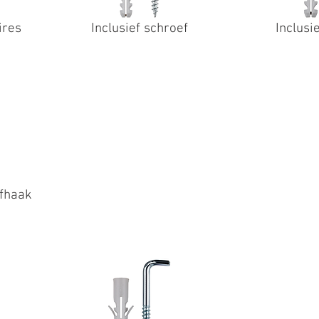
ires
Inclusief schroef
Inclusi
efhaak