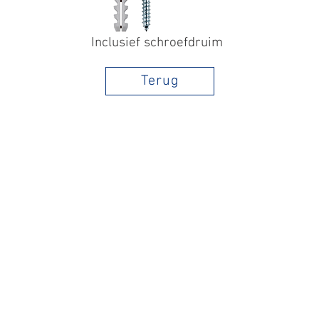
Inclusief schroefdruim
Terug
Voor meer informatie en mogelijkheden kunt
met:
Tel:
+ 31 (0) 318 632122
Email:
verkoop@noordwest.com