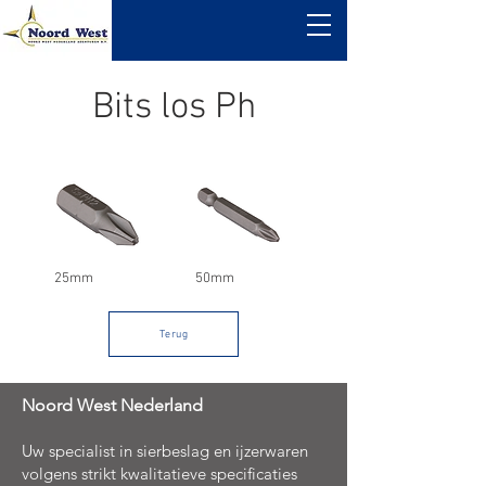
Bits los Ph
25mm
50mm
Terug
Noord West Nederland
Uw specialist in sierbeslag en ijzerwaren
volgens strikt kwalitatieve specificaties