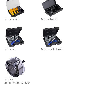
Set bimetaal
Set hout/gips
Set beton
Set steen (900pjr)
Set hout
(60/68/74/80/90/100)
Terug
Noord West Nederland